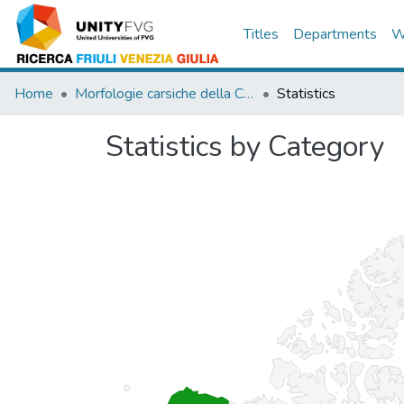
Titles
Departments
W
Home
Morfologie carsiche della Cirenaica (Nord-Est Libia)
Statistics
Statistics by Category