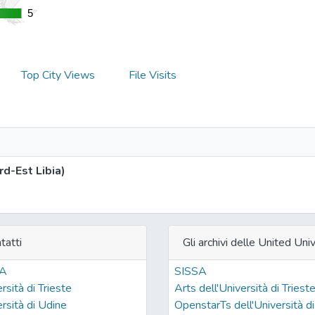
5
5
Top City Views
File Visits
rd-Est Libia)
tatti
Gli archivi delle United Univ
SA
SISSA
rsità di Trieste
Arts dell'Università di Triest
rsità di Udine
OpenstarTs dell'Università di