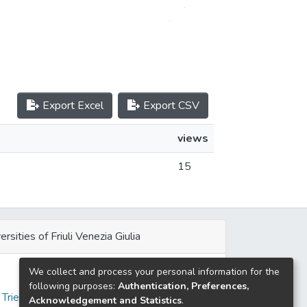
Export Excel
Export CSV
views
15
ersities of Friuli Venezia Giulia
We collect and process your personal information for the
e
following purposes:
Authentication, Preferences,
 Trieste
Acknowledgement and Statistics
.