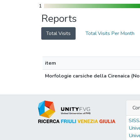
1
1
Reports
Total Visits
Total Visits Per Month
item
Morfologie carsiche della Cirenaica (No
Con
SIS
Unive
Unive