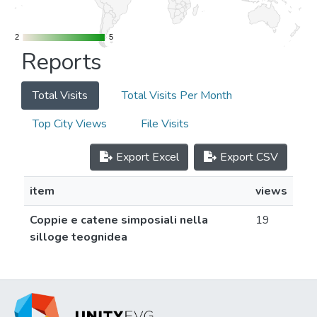
2
2
5
5
Reports
Total Visits
Total Visits Per Month
Top City Views
File Visits
Export Excel
Export CSV
item
views
Coppie e catene simposiali nella
19
silloge teognidea