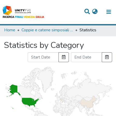
Titles
Home
Coppie e catene simposiali nella silloge teognidea
Statistics
Departments
Statistics by Category
WorkGroups
Laboratories
Events
Projects
People
Skills
Statistics