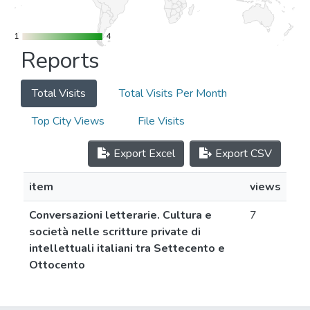
1
1
4
4
Reports
Total Visits
Total Visits Per Month
Top City Views
File Visits
Export Excel
Export CSV
item
views
Conversazioni letterarie. Cultura e
7
società nelle scritture private di
intellettuali italiani tra Settecento e
Ottocento