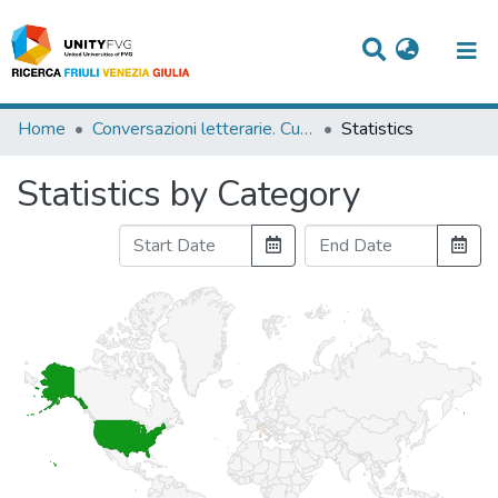
Titles
Home
Conversazioni letterarie. Cultura e società nelle scritture private di intellettuali italiani tra Settecento e Ottocento
Statistics
Departments
Statistics by Category
WorkGroups
Laboratories
Events
Projects
People
Skills
Statistics