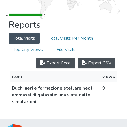
3
3
3
3
Reports
Total Visits
Total Visits Per Month
Top City Views
File Visits
Export Excel
Export CSV
item
views
Buchi neri e formazione stellare negli
9
ammassi di galassie: una vista dalle
simulazioni