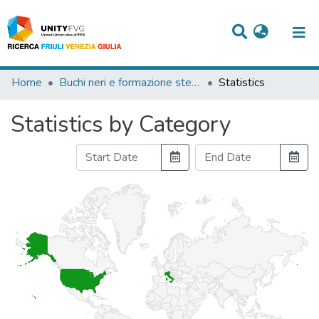
Titles
Home
Buchi neri e formazione stellare negli ammassi di galassie: una vista dalle simulazioni
Statistics
Departments
Statistics by Category
WorkGroups
Laboratories
Events
Projects
People
Skills
Statistics