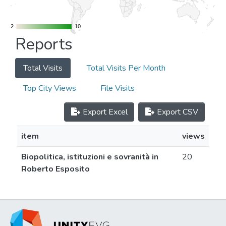
2
2
10
10
Reports
Total Visits
Total Visits Per Month
Top City Views
File Visits
Export Excel
Export CSV
item
views
Biopolitica, istituzioni e sovranità in
20
Roberto Esposito