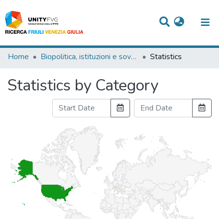
Titles
Home
Biopolitica, istituzioni e sovranità in Roberto Esposito
Statistics
Departments
Statistics by Category
WorkGroups
Laboratories
Events
Projects
People
Skills
Statistics