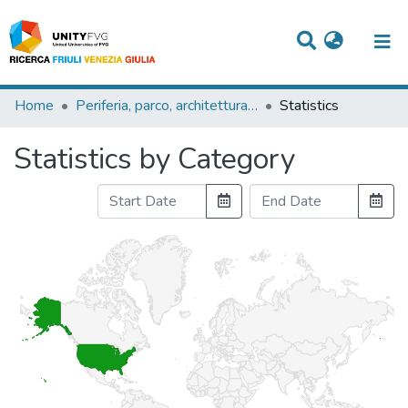
Titles
Home
Periferia, parco, architettura”: la penisola del Cavallino, Venezia, 1994
Statistics
Departments
Statistics by Category
WorkGroups
Laboratories
Events
Projects
People
Skills
Statistics