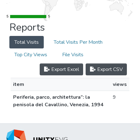
5
5
5
5
Reports
Total Visits
Total Visits Per Month
Top City Views
File Visits
Export Excel
Export CSV
item
views
Periferia, parco, architettura”: la
9
penisola del Cavallino, Venezia, 1994