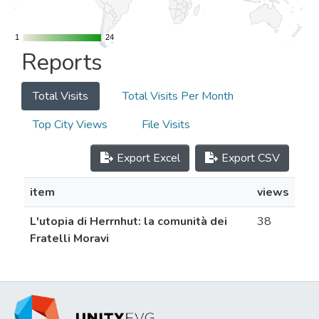
1
1
24
24
Reports
Total Visits
Total Visits Per Month
Top City Views
File Visits
Export Excel
Export CSV
item
views
L'utopia di Herrnhut: la comunità dei
38
Fratelli Moravi