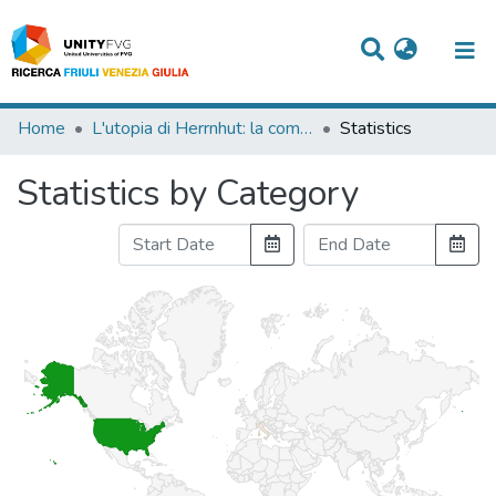
Titles
Home
L'utopia di Herrnhut: la comunità dei Fratelli Moravi
Statistics
Departments
Statistics by Category
WorkGroups
Laboratories
Events
Projects
People
Skills
Statistics