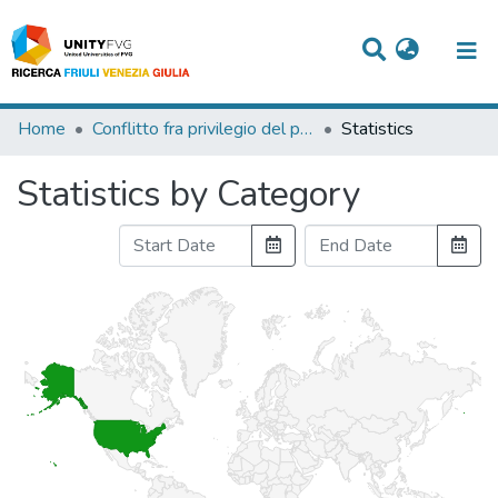
Titles
Home
Conflitto fra privilegio del promissario acquirente ed ipoteca iscritta prima della trascrizione del contratto preliminare
Statistics
Departments
Statistics by Category
WorkGroups
Laboratories
Events
Projects
People
Skills
Statistics