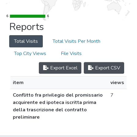
6
6
6
6
Reports
Total Visits
Total Visits Per Month
Top City Views
File Visits
Export Excel
Export CSV
item
views
Conflitto fra privilegio del promissario
7
acquirente ed ipoteca iscritta prima
della trascrizione del contratto
preliminare