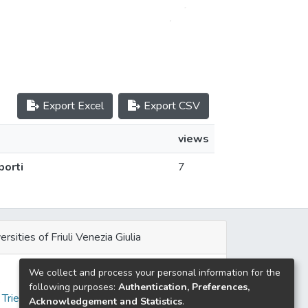
Export Excel
Export CSV
views
porti
7
ersities of Friuli Venezia Giulia
We collect and process your personal information for the
e
following purposes:
Authentication, Preferences,
 Trieste
Acknowledgement and Statistics
.