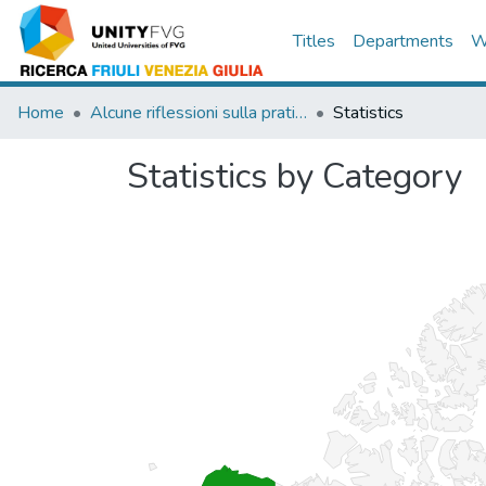
Titles
Departments
W
Home
Alcune riflessioni sulla pratica regolatoria, con riferimento ad alcuni settori dell’industria dei trasporti
Statistics
Statistics by Category