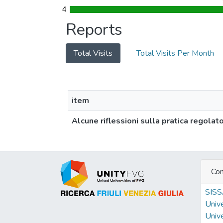
4
4
Reports
Total Visits
Total Visits Per Month
item
Alcune riflessioni sulla pratica regolato
Con
SIS
Unive
Unive