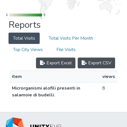
1
1
5
5
Reports
Total Visits
Total Visits Per Month
Top City Views
File Visits
Export Excel
Export CSV
item
views
Microrganismi alofili presenti in
8
salamoie di budelli.