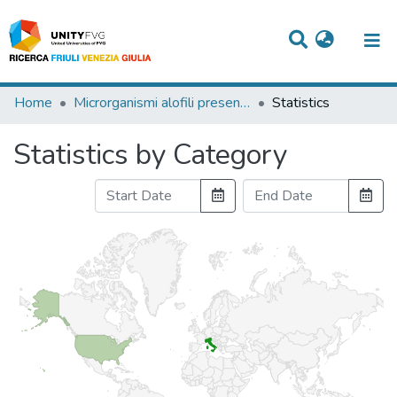
Titles
Home
Microrganismi alofili presenti in salamoie di budelli.
Statistics
Departments
Statistics by Category
WorkGroups
Laboratories
Events
Projects
People
Skills
Statistics