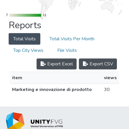
7
7
11
11
Reports
Total Visits
Total Visits Per Month
Top City Views
File Visits
Export Excel
Export CSV
item
views
Marketing e innovazione di prodotto
30