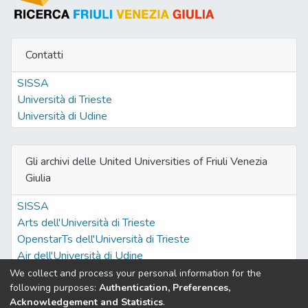
Contatti
SISSA
Università di Trieste
Università di Udine
Gli archivi delle United Universities of Friuli Venezia
Giulia
SISSA
Arts dell'Università di Trieste
OpenstarTs dell'Università di Trieste
Air dell'Università di Udine
We collect and process your personal information for the
following purposes:
Authentication, Preferences,
Acknowledgement and Statistics
.
Built with
DSpace-CRIS software
- Extension maintained and