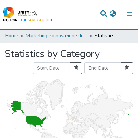
Titles
Home
Marketing e innovazione di prodotto
Statistics
Departments
Statistics by Category
WorkGroups
Laboratories
Events
Projects
People
Skills
Statistics