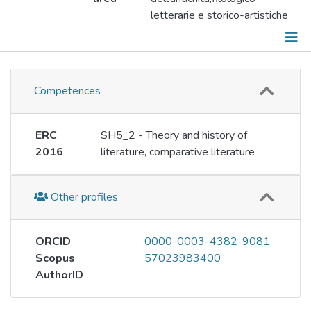
letterarie e storico-artistiche
Information
Competences
Responsibilities
Publications
ERC
SH5_2 - Theory and history of
2016
literature, comparative literature
Events
Working groups
Other profiles
Metrics
ORCID
0000-0003-4382-9081
Scopus
57023983400
AuthorID