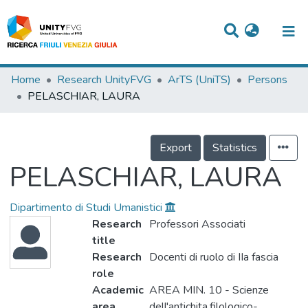
Titles
Home
Research UnityFVG
ArTS (UniTS)
Persons
PELASCHIAR, LAURA
Departments
WorkGroups
Export
Statistics
Laboratories
PELASCHIAR, LAURA
Events
Dipartimento di Studi Umanistici
Projects
Research
Professori Associati
title
People
Research
Docenti di ruolo di IIa fascia
Skills
role
Academic
AREA MIN. 10 - Scienze
Statistics
area
dell'antichita,filologico-