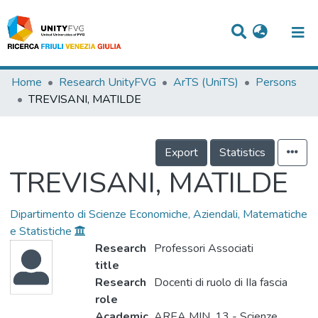
Titles
Home
Research UnityFVG
ArTS (UniTS)
Persons
TREVISANI, MATILDE
Departments
WorkGroups
Export
Statistics
Laboratories
TREVISANI, MATILDE
Events
Dipartimento di Scienze Economiche, Aziendali, Matematiche
Projects
e Statistiche
Research
Professori Associati
People
title
Skills
Research
Docenti di ruolo di IIa fascia
role
Statistics
Academic
AREA MIN. 13 - Scienze