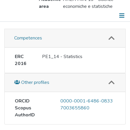
area
economiche e statistiche
Information
Competences
Responsibilities
Publications
ERC
PE1_14 - Statistics
2016
Projects
Metrics
Other profiles
ORCID
0000-0001-6486-0833
Scopus
7003655860
AuthorID