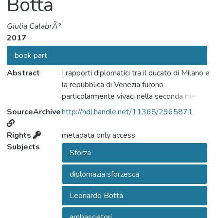
Botta
Giulia CalabrÃ²
2017
book part
Abstract
I rapporti diplomatici tra il ducato di Milano e
la repubblica di Venezia furono
particolarmente vivaci nella seconda metà
del Quattrocento. Viste vicinanza geografica
SourceArchive
http://hdl.handle.net/11368/2965871
e rilevanza politica della Serenissima, il duca
milanese Galeazzo Maria Sforza decise di
Rights
metadata only access
inviare nel 1473 un ambasciatore ufficiale in
Subjects
Sforza
Laguna, Leonardo Botta. Questa
ambasceria, durata 7 anni, si distinse per
diplomazia sforzesca
essere stata una delle più lunghe e
fruttuose, sia per Milano che per la
Leonardo Botta
scomoda, ma potente vicina Venezia.
Durante questi anni presso la Serenissima,
ambasciatori