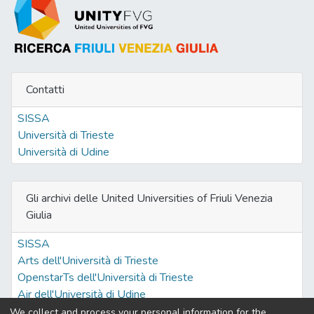
potenziali alleate per Venezia, ma anche le
altre realtà italiane, Firenze, Roma, Napoli,
Ferrara, con le quali la Serenissima e Milano
volevano, ognuna per ragioni distinte,
giungere ad un accordo generale, e infine i
Contatti
dissidi personali dello Sforza col celeberrimo
condottiero Bartolomeo Colleoni, suddito di
SISSA
San Marco. Le lettere studiate coprono un
Università di Trieste
arco temporale da aprile a giugno 1474.
Università di Udine
Gli archivi delle United Universities of Friuli Venezia
Giulia
SISSA
Arts dell'Università di Trieste
OpenstarTs dell'Università di Trieste
Air dell'Università di Udine
We collect and process your personal information for the