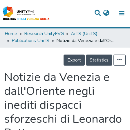
Titles
Home
Research UnityFVG
ArTS (UniTS)
Publications UniTS
Notizie da Venezia e dall'Oriente negli inediti dispacci sforzeschi di Leonardo Botta
Departments
WorkGroups
Export
Statistics
Laboratories
Notizie da Venezia e
Events
dall'Oriente negli
Projects
inediti dispacci
People
Skills
sforzeschi di Leonardo
Statistics