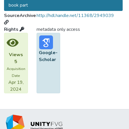
book part
SourceArchive
http://hdl.handle.net/11368/2949039
Rights
metadata only access
Google-
Views
Scholar
5
Acquisition
Date
Apr 19,
2024