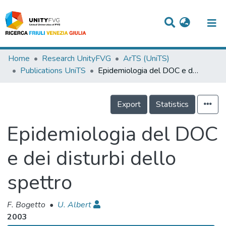
Titles
Home
Research UnityFVG
ArTS (UniTS)
Publications UniTS
Epidemiologia del DOC e dei disturbi dello spettro
Departments
WorkGroups
Export
Statistics
Laboratories
Epidemiologia del DOC
Events
e dei disturbi dello
Projects
spettro
People
Skills
F. Bogetto
•
U. Albert
2003
Statistics