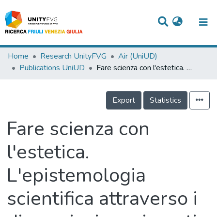
Titles
Home
Research UnityFVG
Air (UniUD)
Publications UniUD
Fare scienza con l'estetica. L'epistemologia scientifica attraverso i discorsi e i movimenti dei visitatori in un contesto museale
Departments
WorkGroups
Export
Statistics
Laboratories
Fare scienza con
Events
l'estetica.
Projects
L'epistemologia
People
Skills
scientifica attraverso i
Statistics