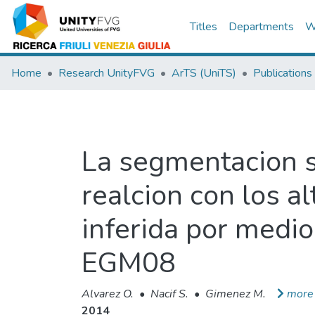
Titles
Departments
W
Home
Research UnityFVG
ArTS (UniTS)
Publications
La segmentacion s
realcion con los a
inferida por medio
EGM08
Alvarez O.
•
Nacif S.
•
Gimenez M.
more
2014