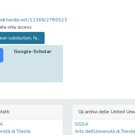
/hdl.handle.net/11368/2785523
ta only access
an subduction, fa...
Google-Scholar
tatti
Gli archivi delle United Univ
SA
SISSA
rsità di Trieste
Arts dell'Università di Triest