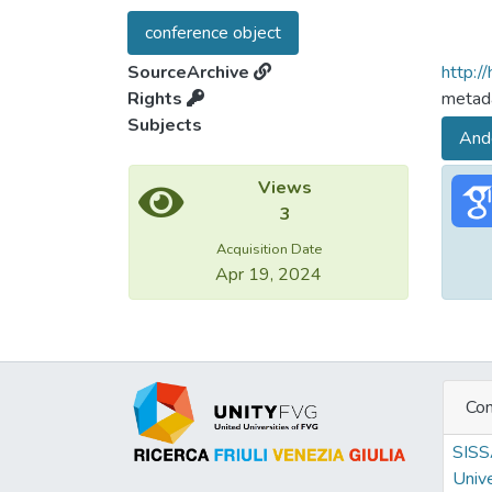
conference object
SourceArchive
http:/
Rights
metada
Subjects
Ande
Views
3
Acquisition Date
Apr 19, 2024
Con
SIS
Unive