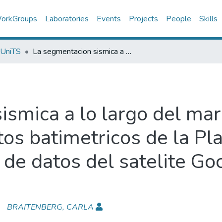
orkGroups
Laboratories
Events
Projects
People
Skills
 UniTS
La segmentacion sismica a lo largo del margen chileno y su realcion con los altos batimetricos de la Placa de Nazca, inferida por medio de datos del satelite Goce y del modelo EGM08
ismica a lo largo del mar
ltos batimetricos de la Pl
 de datos del satelite Go
BRAITENBERG, CARLA