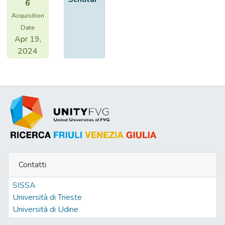
6
circa mille persone, divise in un centinaio di
Acquisition
nuclei familiari, che in quegli anni vivevano
Date
nella villa friulana. Il volume riporta l'integrale
Apr 19,
riproduzione dei facsimili del censimento, la
2024
loro trascrizione e traduzione corredata da
un ampio apparato di note relative alle
persone censite, i cui cognomi sono ancora
oggi ricorrenti fra gli abitanti del paese.
Contatti
SISSA
Università di Trieste
Università di Udine