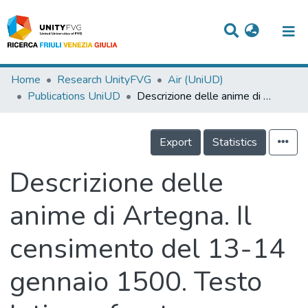
Titles
Home
Research UnityFVG
Air (UniUD)
Publications UniUD
Descrizione delle anime di Artegna. Il censimento del 13-14 gennaio 1500. Testo latino a fronte
Departments
WorkGroups
Export
Statistics
Laboratories
Descrizione delle
Events
anime di Artegna. Il
Projects
censimento del 13-14
People
Skills
gennaio 1500. Testo
Statistics