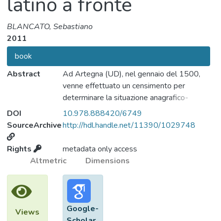
latino a fronte
BLANCATO, Sebastiano
2011
book
Abstract
Ad Artegna (UD), nel gennaio del 1500,
venne effettuato un censimento per
determinare la situazione anagrafico-
demografica della comunità, allo scopo di
DOI
10.978.888420/6749
dare al Governo della Serenessima motivi
SourceArchive
http://hdl.handle.net/11390/1029748
validi per porre fine ad un lungo contenzioso
con la vicina Gemona. La Descriptio
Rights
metadata only access
animarum Artenee è la trascrizione in latino
Altmetric
Dimensions
di tale censimento e rappresenta per l'epoca
un raro ed eccezionale documento. Dal
confronto incrociato con l'estratto di un
antico libro di massari arteniesi scritto in
Google-
Views
volgare, l'autore ha potuto individuare le
Scholar