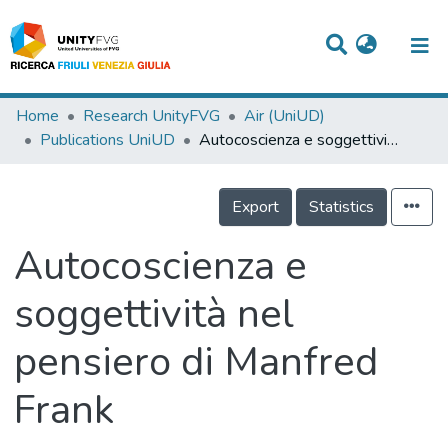
Titles
Home
Research UnityFVG
Air (UniUD)
Publications UniUD
Autocoscienza e soggettività nel pensiero di Manfred Frank
Departments
WorkGroups
Export
Statistics
Laboratories
Autocoscienza e
Events
soggettività nel
Projects
pensiero di Manfred
People
Skills
Frank
Statistics