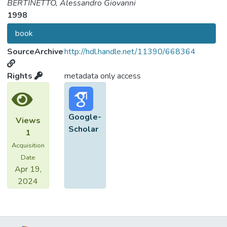
BERTINETTO, Alessandro Giovanni
1998
book
SourceArchive
http://hdl.handle.net/11390/668364
Rights
metadata only access
Google-
Views
Scholar
1
Acquisition
Date
Apr 19,
2024