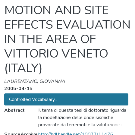
MOTION AND SITE
EFFECTS EVALUATION
IN THE AREA OF
VITTORIO VENETO
(ITALY)
LAURENZANO, GIOVANNA
2005-04-15
Controlled Vocabulary...
Abstract
Il tema di questa tesi di dottorato riguarda
la modellazione delle onde sismiche
provocate da terremoti e la valutazione di
scenari di scuotimento sismico. Lo studio è
SourceArchive
http://hdl.handle.net/10077/11476