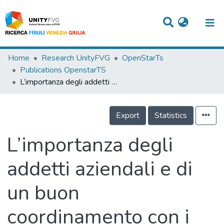
Titles
Home
Research UnityFVG
OpenStarTs
Publications OpenstarTS
Departments
L’importanza degli addetti aziendali e di un buon coordinamento con i soccorritori esterni per una efficace gestione dell’emergenza
WorkGroups
Export
Statistics
Laboratories
Events
L’importanza degli
Projects
addetti aziendali e di
People
un buon
Skills
coordinamento con i
Statistics