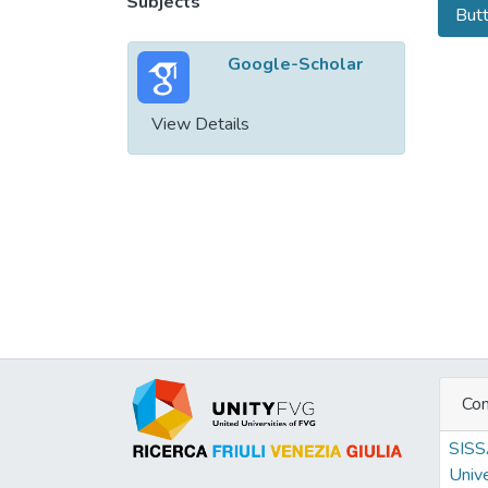
Subjects
Butt
Google-Scholar
View Details
Con
SIS
Unive