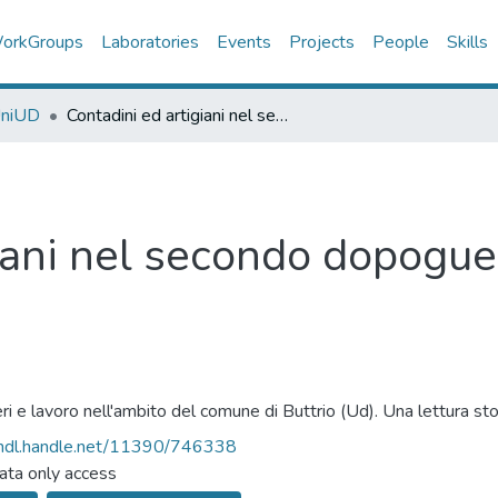
orkGroups
Laboratories
Events
Projects
People
Skills
UniUD
Contadini ed artigiani nel secondo dopoguerra
iani nel secondo dopogue
ri e lavoro nell'ambito del comune di Buttrio (Ud). Una lettura sto
/hdl.handle.net/11390/746338
ta only access