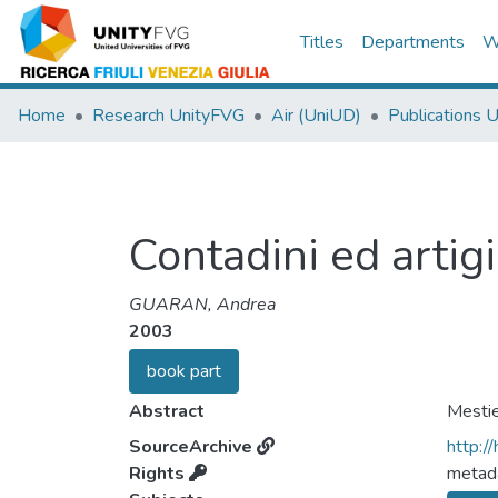
Titles
Departments
W
Home
Research UnityFVG
Air (UniUD)
Publications 
Contadini ed artig
GUARAN, Andrea
2003
book part
Abstract
Mestie
SourceArchive
http:/
Rights
metada