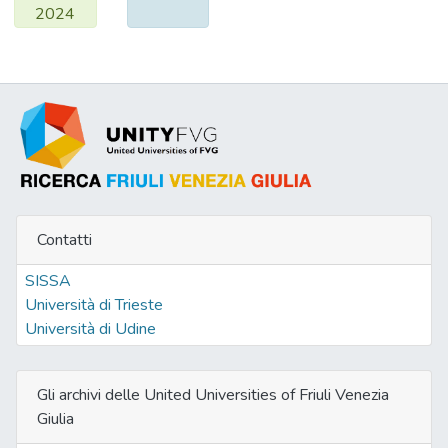
2024
del loro comune maestro); e voci,
soprattutto, di vere filosofesse, con
riferimento a qualcuna delle colte dame
frequentate dal padovano alla corte
d’Inghilterra. In Conti, inoltre, lo stile:
all’affabilità e galanteria fontenelliane
succedono la mordacità e il sarcasmo,
suggeriti da altri modelli: Luciano e padre
Daniel del Voyage du Monde de Descartes,
1690 e 1701), e finiscono per soccombere
Contatti
sotto il rigore delle dimostrazioni.
Fontenelle non aveva esitato a mescolare il
SISSA
vero e il falso, utilizzando in particolare il
Università di Trieste
procedimento analogico. Conti è invece
Università di Udine
convinto (con Voltaire) della necessità di
rendere più rigoroso il linguaggio della
Gli archivi delle United Universities of Friuli Venezia
divulgazione scientifica. Egli richiede ben
Giulia
altra preparazione al suo lettore filosofo. Il
quale deve avere ben chiaro, con Locke