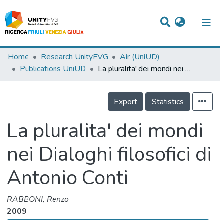
Titles
Home
Research UnityFVG
Air (UniUD)
Publications UniUD
La pluralita' dei mondi nei Dialoghi filosofici di Antonio Conti
Departments
WorkGroups
Export
Statistics
Laboratories
La pluralita' dei mondi
Events
nei Dialoghi filosofici di
Projects
Antonio Conti
People
Skills
RABBONI, Renzo
2009
Statistics