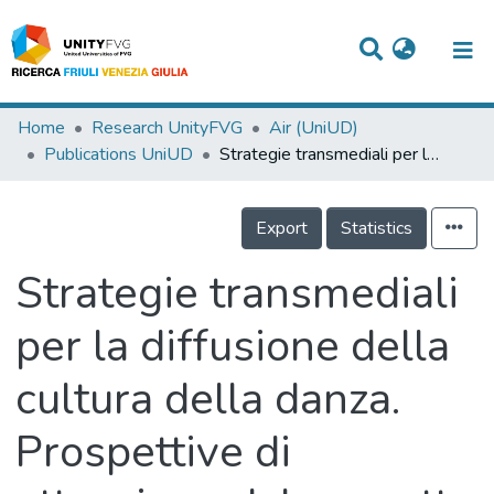
Titles
Home
Research UnityFVG
Air (UniUD)
Publications UniUD
Strategie transmediali per la diffusione della cultura della danza. Prospettive di attuazione dal progetto europeo CLASH!
Departments
WorkGroups
Export
Statistics
Laboratories
Strategie transmediali
Events
per la diffusione della
Projects
cultura della danza.
People
Skills
Prospettive di
Statistics