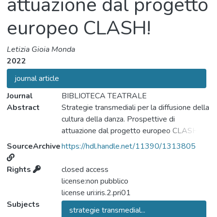
attuazione dal progetto
europeo CLASH!
Letizia Gioia Monda
2022
journal article
Journal
BIBLIOTECA TEATRALE
Abstract
Strategie transmediali per la diffusione della
cultura della danza. Prospettive di
attuazione dal progetto europeo CLASH!
L’articolo mira a presentare le strategie
SourceArchive
https://hdl.handle.net/11390/1313805
transmediali attuate dai ricercatori della
Sapienza Università di Roma nell’àmbito del
Rights
closed access
progetto europeo CLASH! When Classic
license:non pubblico
and Contemporary Dance Collide and New
license uri:iris.2.pri01
Forms Emerge. Obiettivo del saggio è
Subjects
strategie transmedial...
esporre come la piattaforma CLASH! eBook