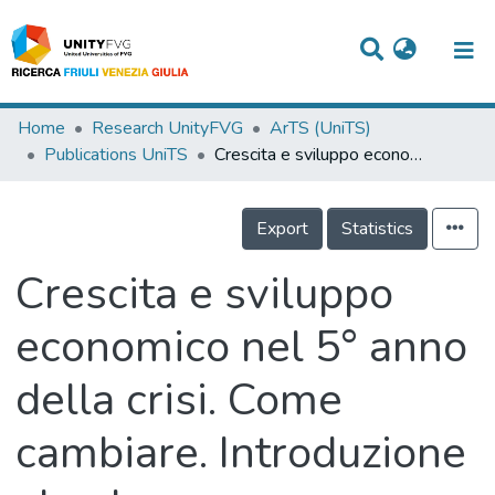
Titles
Home
Research UnityFVG
ArTS (UniTS)
Publications UniTS
Crescita e sviluppo economico nel 5° anno della crisi. Come cambiare. Introduzione al volume
Departments
WorkGroups
Export
Statistics
Laboratories
Crescita e sviluppo
Events
economico nel 5° anno
Projects
della crisi. Come
People
Skills
cambiare. Introduzione
Statistics