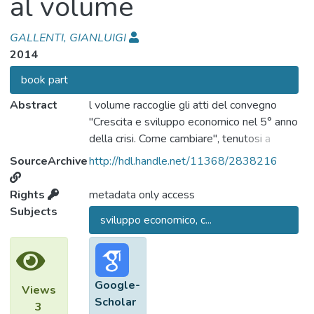
al volume
GALLENTI, GIANLUIGI
2014
book part
Abstract
l volume raccoglie gli atti del convegno
"Crescita e sviluppo economico nel 5° anno
della crisi. Come cambiare", tenutosi a
Trieste il 6 e 7 giugno 2013 dalla
SourceArchive
http://hdl.handle.net/11368/2838216
Fondazione Manlio Resta Onlus. Il Convegno
ha affrontato una serie di questioni
Rights
metadata only access
fondamentali di tipo socio-economico
Subjects
sviluppo economico, c...
connesse alla crisi economica in atto, molte
delle quali di carattere strutturale.
Google-
Views
Scholar
3