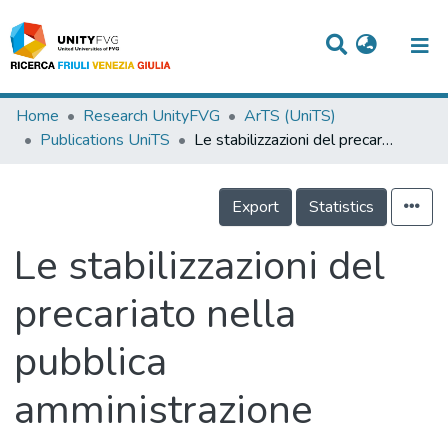
Titles
Home
Research UnityFVG
ArTS (UniTS)
Publications UniTS
Le stabilizzazioni del precariato nella pubblica amministrazione
Departments
WorkGroups
Export
Statistics
Laboratories
Le stabilizzazioni del
Events
precariato nella
Projects
pubblica
People
Skills
amministrazione
Statistics