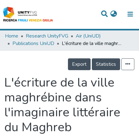
Titles
Home
Research UnityFVG
Air (UniUD)
Publications UniUD
L'écriture de la ville maghrébine dans l'imaginaire littéraire du Maghreb
Departments
WorkGroups
Export
Statistics
Laboratories
L'écriture de la ville
Events
maghrébine dans
Projects
l'imaginaire littéraire
People
Skills
du Maghreb
Statistics