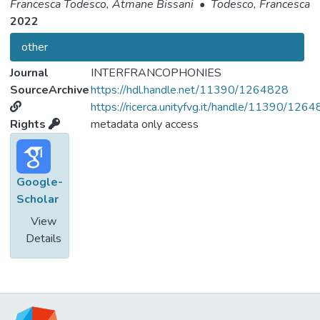
Francesca Todesco, Atmane Bissani
•
Todesco, Francesca
2022
other
Journal
INTERFRANCOPHONIES
SourceArchive
https://hdl.handle.net/11390/1264828
https://ricerca.unityfvg.it/handle/11390/126
Rights
metadata only access
Google-
Scholar
View
Details