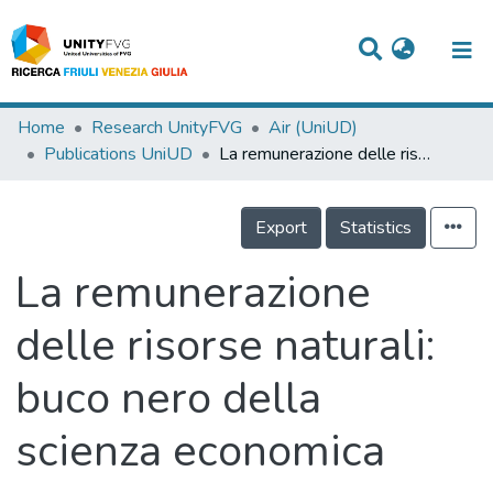
Titles
Home
Research UnityFVG
Air (UniUD)
Publications UniUD
La remunerazione delle risorse naturali: buco nero della scienza economica
Departments
WorkGroups
Export
Statistics
Laboratories
La remunerazione
Events
delle risorse naturali:
Projects
buco nero della
People
Skills
scienza economica
Statistics