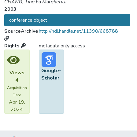
CHANG, Ting Fa Margherita
2003
conference object
SourceArchive
http://hdl.handle.net/11390/668788
Rights
metadata only access
Google-
Views
Scholar
4
Acquisition
Date
Apr 19,
2024