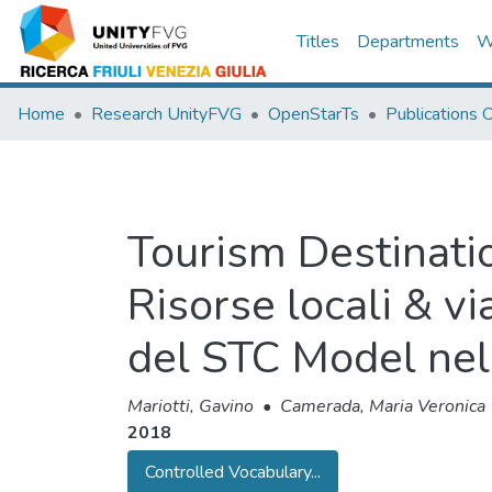
Titles
Departments
W
Home
Research UnityFVG
OpenStarTs
Publications
Tourism Destinati
Risorse locali & v
del STC Model ne
Mariotti, Gavino
•
Camerada, Maria Veronica
2018
Controlled Vocabulary...