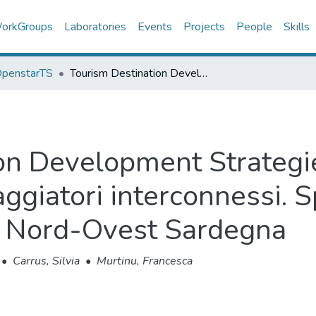
orkGroups
Laboratories
Events
Projects
People
Skills
 OpenstarTS
Tourism Destination Development Strategies. Nuovi trends: Risorse locali & viaggiatori interconnessi. Sperimentazione del STC Model nel Nord-Ovest Sardegna
on Development Strategie
iaggiatori interconnessi.
l Nord-Ovest Sardegna
•
Carrus, Silvia
•
Murtinu, Francesca