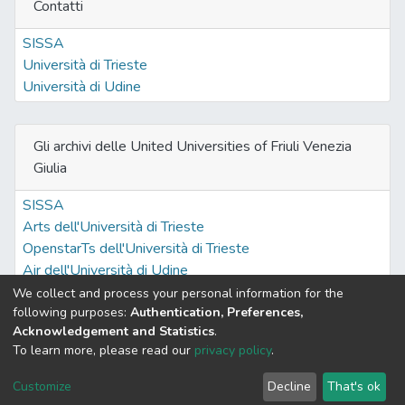
Contatti
l’ampio riconoscimento alla libertà ed
all’autonomia del testatore è in linea con il
SISSA
recentissimo Regolamento (UE) n.
Università di Trieste
650/2012 del Parlamento europeo e del
Università di Udine
Consiglio, del 4 luglio 2012.
Gli archivi delle United Universities of Friuli Venezia
Giulia
SISSA
Arts dell'Università di Trieste
OpenstarTs dell'Università di Trieste
Air dell'Università di Udine
We collect and process your personal information for the
following purposes:
Authentication, Preferences,
Acknowledgement and Statistics
.
Built with
DSpace-CRIS software
- Extension maintained and
To learn more, please read our
privacy policy
.
optimized by
Cookie
Privacy
End User
Send
Customize
Decline
That's ok
settings
policy
Agreement
Feedback