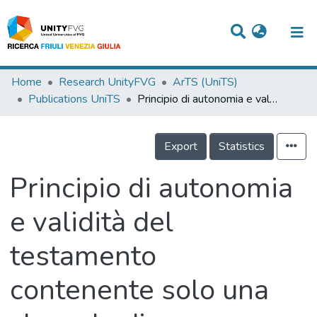
Titles
Home
Research UnityFVG
ArTS (UniTS)
Publications UniTS
Principio di autonomia e validità del testamento contenente solo una clausola di diseredazione
Departments
WorkGroups
Export
Statistics
Laboratories
Principio di autonomia
Events
e validità del
Projects
testamento
People
Skills
contenente solo una
Statistics