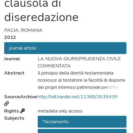
clausola di
diseredazione
PACIA, ROMANA
2012
journal article
Journal
LA NUOVA GIURISPRUDENZA CIVILE
COMMENTATA
Abstract
Il principio della libertà testamentaria
riconosce al testatore la facoltà di disporre
dei propri interessi patrimoniali per il tempo
in cui avrà cessato di vivere, nel senso di
SourceArchive
http://hdl.handle.net/11368/2639439
regolare, con una precisa manifestazione di
volontà, la sorte del suo patrimonio:
Rights
metadata only access
regolare significa, non solo attribuire
Subjects
"testamento
secondo le modalità dell’art. 588 c.c.
(eredità e legato), non esaustive del