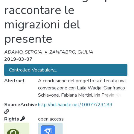
raccontare le
migrazioni del
presente
ADAMO, SERGIA
•
ZANFABRO, GIULIA
2019-03-07
Controlled Vocabulary...
Abstract
A conclusione del progetto si è tenuta una
conversazione con Laila Wadja, Gianfranco
Schiavone, Fabiana Martini, Irin Pravin Khan e
Michela Novel, incentrato sul racconto delle
SourceArchive
http://hdl.handle.net/10077/23183
migrazioni e su alcune domande ricorrenti:
come raccontare le migrazioni del presente?
Rights
open access
Che cosa significa riflettere su queste
questioni, e farlo dalle diverse prospettive e