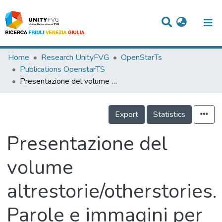
Titles
Home
Research UnityFVG
OpenStarTs
Publications OpenstarTS
Departments
Presentazione del volume altrestorie/otherstories. Parole e immagini per raccontare le migrazioni del presente
WorkGroups
Export
Statistics
Laboratories
Events
Presentazione del
Projects
volume
People
altrestorie/otherstories.
Skills
Parole e immagini per
Statistics