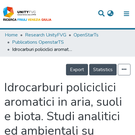
Titles
Home
Research UnityFVG
OpenStarTs
Publications OpenstarTS
Departments
Idrocarburi policiclici aromatici in aria, suoli e biota. Studi analitici ed ambientali su sorgenti, distribuzione e bioaccumulo nella provincia di Trieste
WorkGroups
Export
Statistics
Laboratories
Events
Idrocarburi policiclici
Projects
aromatici in aria, suoli
People
e biota. Studi analitici
Skills
ed ambientali su
Statistics