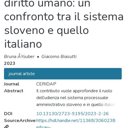
diritto umano: un
confronto tra il sistema
sloveno e quello
italiano
Bruna Å½uber
•
Giacomo Biasutti
2023
journal article
Journal
CERIDAP
Abstract
Il contributo vuole approfondire il ruolo
dell’udienza nel sistema processuale
amministrativo sloveno e in quello italiano,
mettendoli a confronto. In entrambi gli
DOI
10.13130/2723-9195/2023-2-26
ordinamenti, infatti, in tempi recenti pare
SourceArchive
https://hdl.handle.net/11368/3060238
essersi posto in discussione il ruolo del
info:eu-