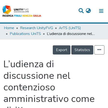
Titles
Home
Research UnityFVG
ArTS (UniTS)
Publications UniTS
L’udienza di discussione nel contenzioso amministrativo come diritto umano: un confronto tra il sistema sloveno e quello italiano
Departments
WorkGroups
Export
Statistics
Laboratories
L’udienza di
Events
discussione nel
Projects
contenzioso
People
Skills
amministrativo come
Statistics