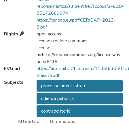
confronto tra le parti avanti al collegio ed al
repo/semantics/altIdentifier/scopus/2-s2.0-
pubblico quale momento ineludibile di
85172869674
celebrazione del processo. Lo studio,
https://ceridap.eu/pdf/CERIDAP-2023-
pertanto, ambisce a individuare gli elementi
2.pdf
comuni nei diversi sistemi processuali al fine
Rights
open access
di determinare un unitario contenuto
license:creative commons
dell’udienza come diritto umano.
license
uri:http://creativecommons.org/licenses/by-
nc-nd/4.0/
FVG url
https://arts.units.it/bitstream/11368/306023
Biasutti.pdf
Subjects
processo amministrati...
udienza pubblica
contraddittorio
Altmetric
Dimensions