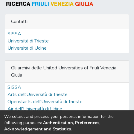
Contatti
SISSA
Università di Trieste
Università di Udine
Gli archivi delle United Universities of Friuli Venezia
Giulia
SISSA
Arts dell'Università di Trieste
OpenstarTs dell'Università di Trieste
Air dell'Università di Udine
We collect and process your personal information for the
following purposes:
Authentication, Preferences,
Acknowledgement and Statistics
.
Built with
DSpace-CRIS software
- Extension maintained and