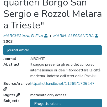
quartieri Borgo San
Sergio e Rozzol Melara
a Trieste"
MARCHIGIANI, ELENA
•
MARIN, ALESSANDRA
2003
journal article
Journal
ARCH'IT
Abstract
Il saggio presenta gli esiti del concorso
internazionale di idee "Riprogettare la città
moderna" indetto dall'Ater della Provincia di
Trieste e dalla Facoltà di architettura
SourceArchive
http://hdl.handle.net/11368/1706247
dell'Università degli studi di Trieste -con il
Comune e la Provincia di Trieste, la DARC
Rights
metadata only access
del Ministero per i Beni e le Attività
Subjects
Progetto urbano
Culturali, l'Ordine degli architetti della