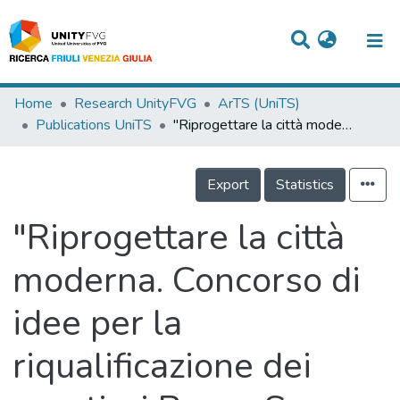
Titles
Home
Research UnityFVG
ArTS (UniTS)
Publications UniTS
"Riprogettare la città moderna. Concorso di idee per la riqualificazione dei quartieri Borgo San Sergio e Rozzol Melara a Trieste"
Departments
WorkGroups
Export
Statistics
Laboratories
"Riprogettare la città
Events
moderna. Concorso di
Projects
idee per la
People
Skills
riqualificazione dei
Statistics