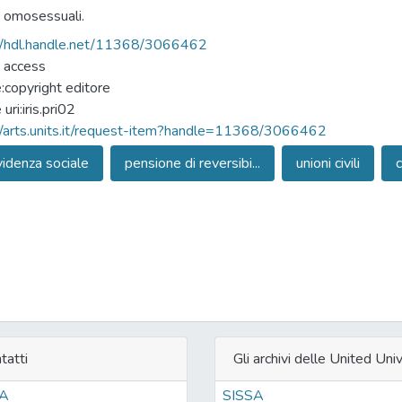
 omosessuali.
//hdl.handle.net/11368/3066462
 access
e:copyright editore
 uri:iris.pri02
//arts.units.it/request-item?handle=11368/3066462
idenza sociale
pensione di reversibi...
unioni civili
tatti
Gli archivi delle United Univ
SA
SISSA