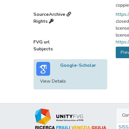
coppie
SourceArchive
https:
Rights
closed
licens
license
FVG url
https:
Subjects
Prev
Google-Scholar
View Details
Con
SIS