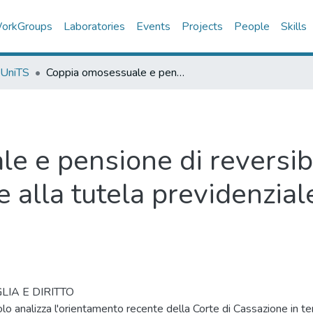
orkGroups
Laboratories
Events
Projects
People
Skills
 UniTS
Coppia omosessuale e pensione di reversibilità: senza unione civile non si accede alla tutela previdenziale
 e pensione di reversibil
e alla tutela previdenzial
LIA E DIRITTO
olo analizza l'orientamento recente della Corte di Cassazione in tema