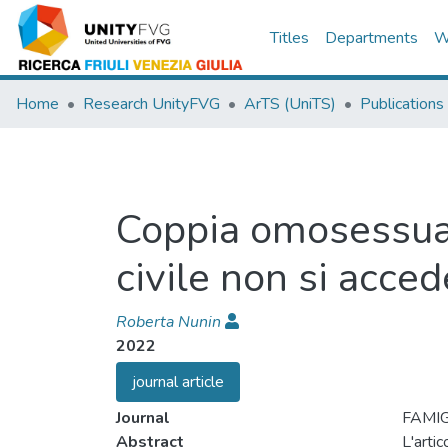
Titles
Departments
W
Home
Research UnityFVG
ArTS (UniTS)
Publications
Coppia omosessuale
civile non si acced
Roberta Nunin
2022
journal article
Journal
FAMIG
Abstract
L'artic