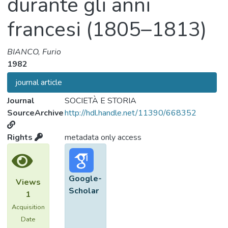
durante gli anni
francesi (1805–1813)
BIANCO, Furio
1982
journal article
Journal
SOCIETÀ E STORIA
SourceArchive
http://hdl.handle.net/11390/668352
Rights
metadata only access
Google-
Views
Scholar
1
Acquisition
Date