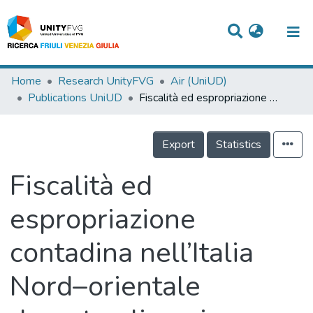
Titles
Home
Research UnityFVG
Air (UniUD)
Publications UniUD
Fiscalità ed espropriazione contadina nell’Italia Nord–orientale durante gli anni francesi (1805–1813)
Departments
WorkGroups
Export
Statistics
Laboratories
Fiscalità ed
Events
espropriazione
Projects
contadina nell’Italia
People
Skills
Nord–orientale
Statistics