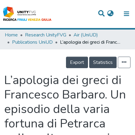
Titles
Home
Research UnityFVG
Air (UniUD)
Publications UniUD
L’apologia dei greci di Francesco Barbaro. Un episodio della varia fortuna di Petrarca nella cultura veneziana
Departments
WorkGroups
Export
Statistics
Laboratories
L’apologia dei greci di
Events
Francesco Barbaro. Un
Projects
episodio della varia
People
Skills
fortuna di Petrarca
Statistics