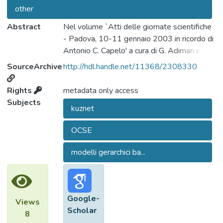
other
Abstract
Nel volume `Atti delle giornate scientifiche
- Padova, 10-11 gennaio 2003 in ricordo di
Antonio C. Capelo' a cura di G. Adimari e M.
Chiogna - Cleup editrice, Padova.
SourceArchive
http://hdl.handle.net/11368/2308330
Rights
metadata only access
Subjects
kuznet
OCSE
modelli gerarchici ba...
Google-
Views
Scholar
8