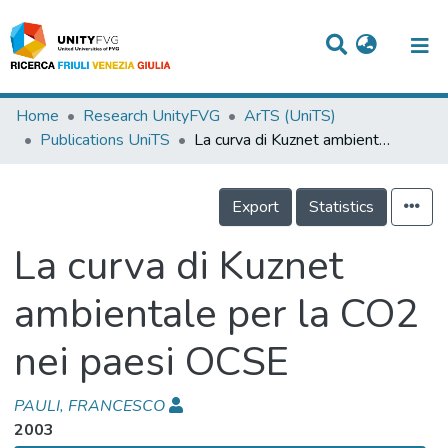
Titles
Home
Research UnityFVG
ArTS (UniTS)
Publications UniTS
La curva di Kuznet ambientale per la CO2 nei paesi OCSE
Departments
WorkGroups
Export
Statistics
Laboratories
La curva di Kuznet
Events
ambientale per la CO2
Projects
nei paesi OCSE
People
Skills
PAULI, FRANCESCO
2003
Statistics