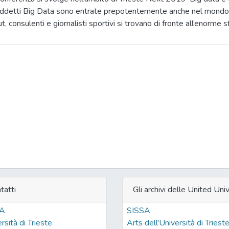
iddetti Big Data sono entrate prepotentemente anche nel mondo de
t, consulenti e giornalisti sportivi si trovano di fronte all’enorme 
onibili in ogni secondo della partita o della gara.
tatti
Gli archivi delle United Univ
SA
SISSA
rsità di Trieste
Arts dell'Università di Triest