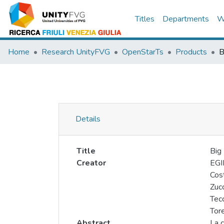
Titles
Departments
W
Home
Research UnityFVG
OpenStarTs
Products
Details
Title
Big 
Creator
EGI
Cost
Zuc
Tec
Tore
Abstract
La c