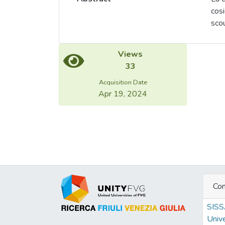
cos
scou
disp
Views
33
Acquisition Date
Apr 19, 2024
Con
SIS
Unive