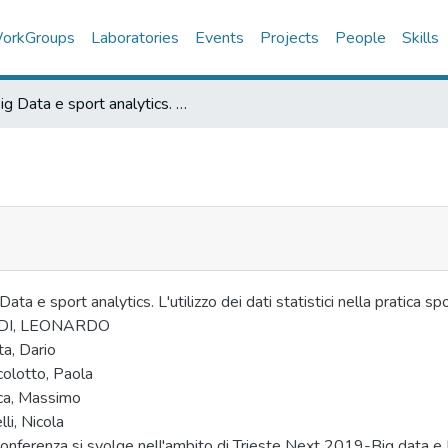
orkGroups
Laboratories
Events
Projects
People
Skills
Big Data e sport analytics. L'utilizzo dei dati statistici nella pratica sportiva
Data e sport analytics. L'utilizzo dei dati statistici nella pratica sp
DI, LEONARDO
a, Dario
colotto, Paola
ca, Massimo
lli, Nicola
onferenza si svolge nell'ambito di Trieste Next 2019-Big data e De