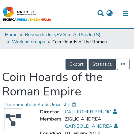
Titles
Home
Research UnityFVG
ArTS (UniTS)
Working groups
Coin Hoards of the Roman Empire
Departments
WorkGroups
Export
Statistics
Laboratories
Coin Hoards of the
Events
Roman Empire
Projects
Dipartimento di Studi Umanistici
People
Director
CALLEGHER BRUNO
Skills
Members
ZIGLIO ANDREA
GARIBOLDI ANDREA
Statistics
Founding
01 January 2017