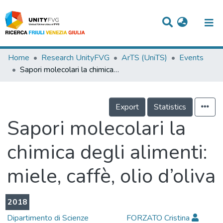
Titles
Home
Research UnityFVG
ArTS (UniTS)
Events
Sapori molecolari la chimica degli alimenti: miele, caffè, olio d’oliva
Departments
WorkGroups
Export
Statistics
Laboratories
Sapori molecolari la
Events
chimica degli alimenti:
Projects
miele, caffè, olio d’oliva
People
Skills
2018
Statistics
Dipartimento di Scienze
FORZATO Cristina