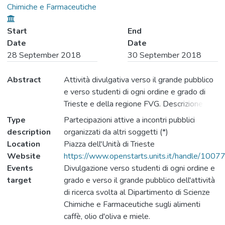
Chimiche e Farmaceutiche
Start
End
Date
Date
28 September 2018
30 September 2018
Abstract
Attività divulgativa verso il grande pubblico
e verso studenti di ogni ordine e grado di
Trieste e della regione FVG. Descrizione
dell'attività di ricerca del Dipartimento di
Type
Partecipazioni attive a incontri pubblici
Scienze Chimiche e Farmaceutiche
description
organizzati da altri soggetti (*)
nell'ambito degli alimenti caffè, olio d'oliva e
Location
Piazza dell'Unità di Trieste
miele.
Website
https://www.openstarts.units.it/handle/100
Events
Divulgazione verso studenti di ogni ordine e
target
grado e verso il grande pubblico dell'attività
di ricerca svolta al Dipartimento di Scienze
Chimiche e Farmaceutiche sugli alimenti
caffè, olio d'oliva e miele.