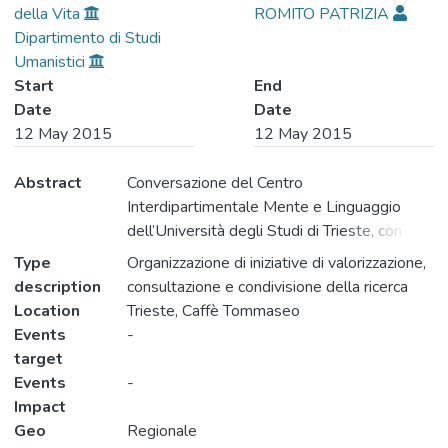
della Vita
ROMITO PATRIZIA
Dipartimento di Studi
Umanistici
Start
End
Date
Date
12 May 2015
12 May 2015
Abstract
Conversazione del Centro
Interdipartimentale Mente e Linguaggio
dell’Università degli Studi di Trieste, con
Patrizia Romito e Marina Sbisà La
Type
Organizzazione di iniziative di valorizzazione,
conversazione affronta aspetti psicologici ed
description
consultazione e condivisione della ricerca
espressioni linguistiche della violenza contro
Location
Trieste, Caffè Tommaseo
le donne, anche con riferimento alle
Events
-
elaborazioni che questo tema ha nei media.
target
Events
-
Impact
Geo
Regionale