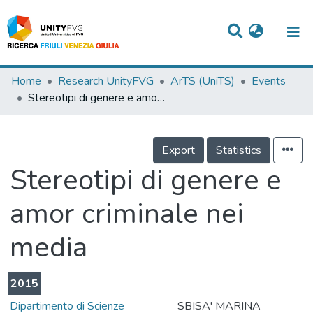
Titles
Home
Research UnityFVG
ArTS (UniTS)
Events
Stereotipi di genere e amor criminale nei media
Departments
WorkGroups
Export
Statistics
Laboratories
Stereotipi di genere e
Events
amor criminale nei
Projects
media
People
Skills
2015
Statistics
Dipartimento di Scienze
SBISA' MARINA