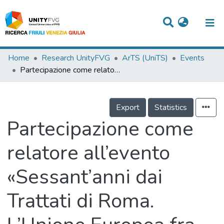
Titles
Home
Research UnityFVG
ArTS (UniTS)
Events
Partecipazione come relatore all’evento «Sessant’anni dai Trattati di Roma. L’Unione Europea fra Brexit e velocità variabili» organizzato nell’ambito di èStoria – Festival Internazionale della Storia
Departments
WorkGroups
Export
Statistics
Laboratories
Partecipazione come
Events
relatore all’evento
Projects
«Sessant’anni dai
People
Trattati di Roma.
Skills
Statistics