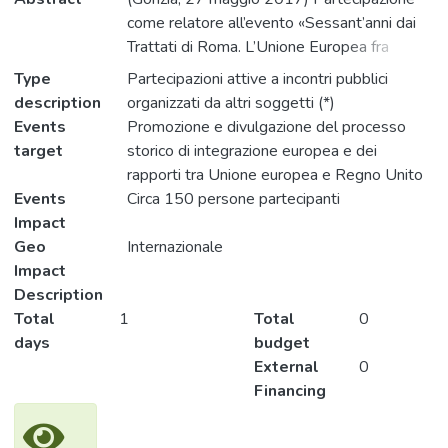
come relatore all’evento «Sessant’anni dai
Trattati di Roma. L’Unione Europea fra
Brexit e velocità variabili» organizzato
Type
Partecipazioni attive a incontri pubblici
nell’ambito di èStoria – XIII Festival
description
organizzati da altri soggetti (*)
Internazionale della Storia
Events
Promozione e divulgazione del processo
target
storico di integrazione europea e dei
rapporti tra Unione europea e Regno Unito
Events
Circa 150 persone partecipanti
Impact
Geo
Internazionale
Impact
Description
Total
1
Total
0
days
budget
External
0
Financing