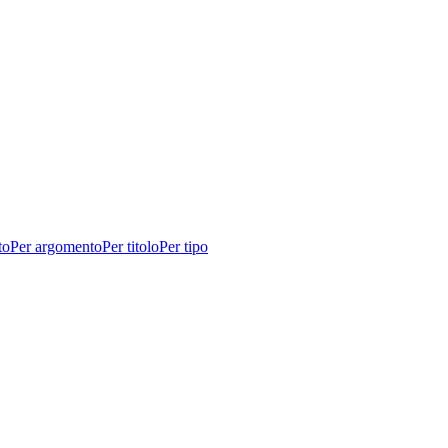
to
Per argomento
Per titolo
Per tipo