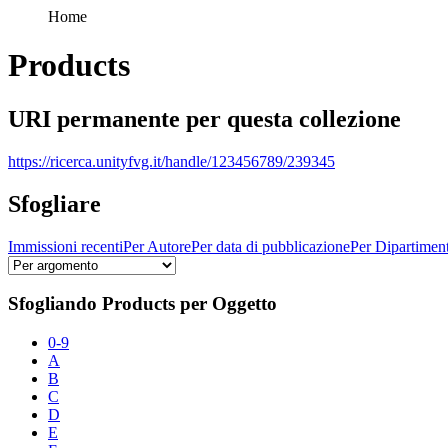
Home
Products
URI permanente per questa collezione
https://ricerca.unityfvg.it/handle/123456789/239345
Sfogliare
Immissioni recenti
Per Autore
Per data di pubblicazione
Per Dipartimen
Sfogliando Products per Oggetto
0-9
A
B
C
D
E