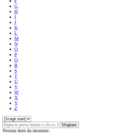
F
G
H
I
J
K
L
M
N
O
P
Q
R
S
T
U
V
W
X
Y
Z
Sfogliare
Nessun item da mostrare.